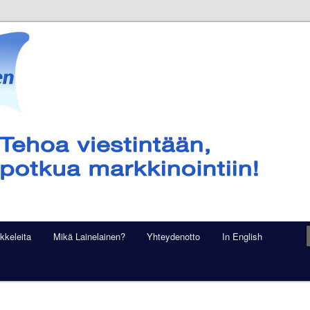
ikkeleita
Mikä Lainelainen?
Yhteydenotto
In English