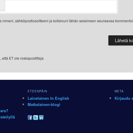
a nimeni, sähköpostiosoitteeni ja kotisivuni tähän selaimeen seuraavaa kommentoi
 että ET ole roskapostittaja
ETEENPÄIN
META
Lainelainen In English
Kirjaudu 
Matkalainen-blogi
Mars?
teilyllä