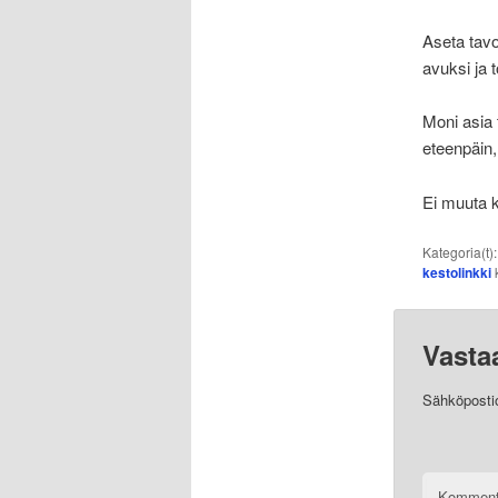
Aseta tavo
avuksi ja
Moni asia 
eteenpäin,
Ei muuta 
Kategoria(t)
kestolinkki
k
Vasta
Sähköpostios
Komment