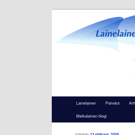
Siirry
Viestintää ja markkinointia
sisältöön
Lainelainen
Päävalikko
Lainelainen
Palvelut
Art
Matkalainen blogi
Julkaistu
13 elokuun, 2008