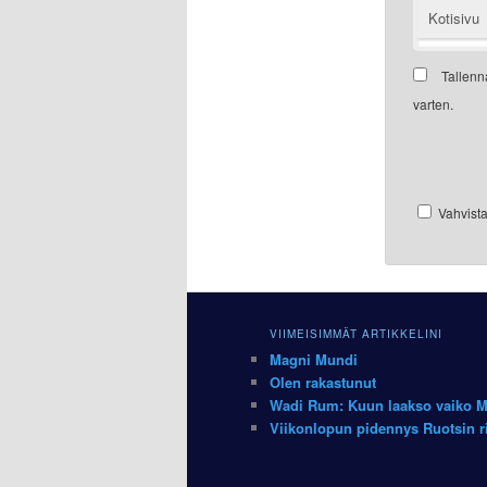
Kotisivu
Tallenn
varten.
Vahvista,
VIIMEISIMMÄT ARTIKKELINI
Magni Mundi
Olen rakastunut
Wadi Rum: Kuun laakso vaiko 
Viikonlopun pidennys Ruotsin ris