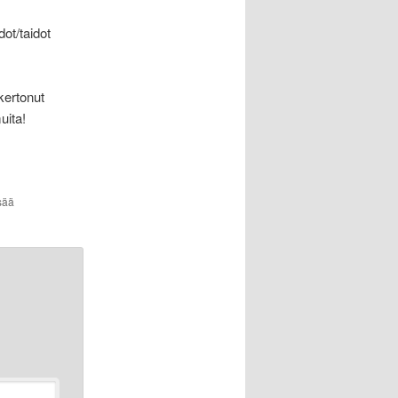
dot/taidot
kertonut
uita!
isää