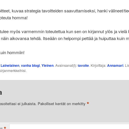
itteet, kuvaa strategia tavoitteiden saavuttamiseksi, hanki välineet/tie
 toteuta homma!
tulee myös varmemmin toteutettua kun sen on kirjannut ylös ja vielä 
 näin aikovansa tehdä. Itseään on helpompi pettää ja huiputtaa kuin m
kuin hommiin!
:
Lainelainen
,
vanha blogi
,
Yleinen
. Avainsanat(t):
tavoite
. Kirjoittaja:
Annamari
. L
irjanmerkkeihisi.
a
*
oitettasi ei julkaista.
Pakolliset kentät on merkitty
*
ti