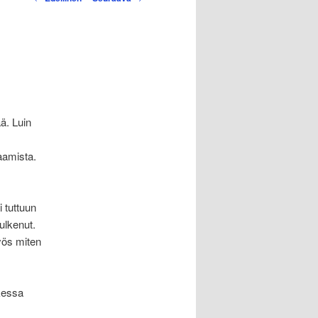
selaus
ä. Luin
aamista.
i tuttuun
ulkenut.
yös miten
kessa