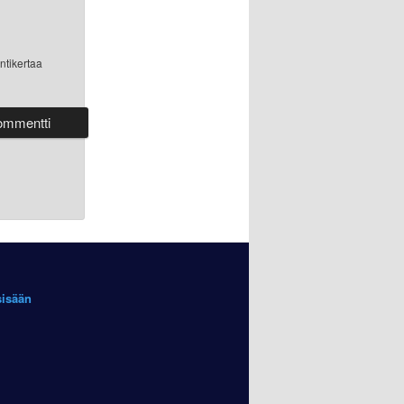
ntikertaa
sisään