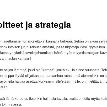
itteet ja strategia
en asettaminen on moneltakin kannalta tärkeää. Sehän on aivan selvä
lenkiintoisen jutun Talouselämästä, jossa kirjoittaja Pasi Pyysiäinen
uttaa yrityksiltä tavoitejohtamisen lisänä myös myyntistrategian kuv
ivan naulan kantaan!
te paljon lämmitä, jollei ole ”karttaa”, jonka avulla sinne suunnata. Tok
n helppo löytää eli jatkaa samaa vanhaa rataa, mitä aiemminkin on k
tavoitteita haluaa asettaa korkeammalle/etäämmälle, on mietittävä m
stään.
sä tämä korostuu tietenkin huimalla tavalla, mutta on totta myös kai
 toiminnassa.