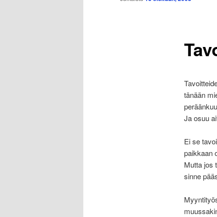
Tavo
Tavoitteid
tänään mie
peräänkuul
Ja osuu a
Ei se tavoi
paikkaan o
Mutta jos 
sinne pää
Myyntityös
muussakin