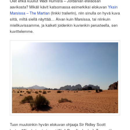
Olet ehkä kuullut Wadi Rumista – Jordanian eteläosan
aavikosta? Mikäli kävit katsomassa esimerkiksi elokuvan
Yksin
Marsissa – The Martian
(linkki traileriin), niin sinulla on hyvä kuva
siitä, miltä siellä näyttää… Aivan kuin Marsissa, tai niinkuin
mielikuvissamme, ja kaiketi joidenkin kuvienkin perusteella, sen
kuvittelemme.
Tuon muutoinkin hyvän elokuvan ohjaaja Sir Ridley Scott