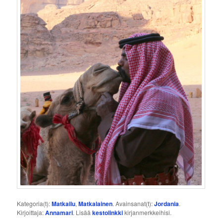
Kategoria(t):
Matkailu
,
Matkalainen
. Avainsanat(t):
Jordania
.
Kirjoittaja:
Annamari
. Lisää
kestolinkki
kirjanmerkkeihisi.