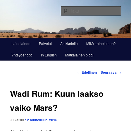
Siirry
Viestintää ja markkinointia
sisältöön
Haku
Lainelainen
Päävalikko
Lainelainen
Palvelut
Artikkeleita
Mikä Lainelainen?
Yhteydenotto
In English
Matkalainen blogi
Artikkelien
←
Edellinen
Seuraava
→
selaus
Wadi Rum: Kuun laakso
vaiko Mars?
Julkaistu
12 toukokuun, 2016