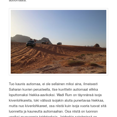
Tuo kaunis autiomaa, ei ole sellainen miksi aina, ilmeisesti
Saharan kuvien perusteella, itse kuvittelin autiomaat elikka
loputtomaksi hiekka-aavikoksi. Wadi Rum on täynnänsä isoja
kivenlohkareita, toki välissä isojakin aluita punertavaa hiekkaa,
mutta nuo kivenlohkareet, osa niistä kuin isoja vuoria tuovat sitä
luonnetta ja kauneutta autiomaahan. Osa niistä on luonnon
upeiksi muovaamia taideteoksia. Joidenkin seinämissä on