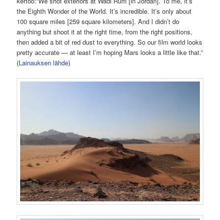
kertoo:”We shot exteriors at Wadi Rum [in Jordan]. To me, it’s
the Eighth Wonder of the World. It’s incredible. It’s only about
100 square miles [259 square kilometers]. And I didn’t do
anything but shoot it at the right time, from the right positions,
then added a bit of red dust to everything. So our film world looks
pretty accurate — at least I’m hoping Mars looks a little like that.”
(
Lainauksen lähde
)