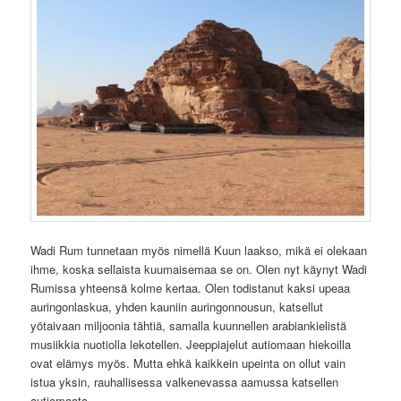
Wadi Rum tunnetaan myös nimellä Kuun laakso, mikä ei olekaan
ihme, koska sellaista kuumaisemaa se on. Olen nyt käynyt Wadi
Rumissa yhteensä kolme kertaa. Olen todistanut kaksi upeaa
auringonlaskua, yhden kauniin auringonnousun, katsellut
yötaivaan miljoonia tähtiä, samalla kuunnellen arabiankielistä
musiikkia nuotiolla lekotellen. Jeeppiajelut autiomaan hiekoilla
ovat elämys myös. Mutta ehkä kaikkein upeinta on ollut vain
istua yksin, rauhallisessa valkenevassa aamussa katsellen
autiomaata.