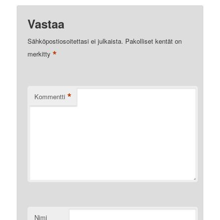
Vastaa
Sähköpostiosoitettasi ei julkaista.
Pakolliset kentät on
*
merkitty
*
Kommentti
Nimi