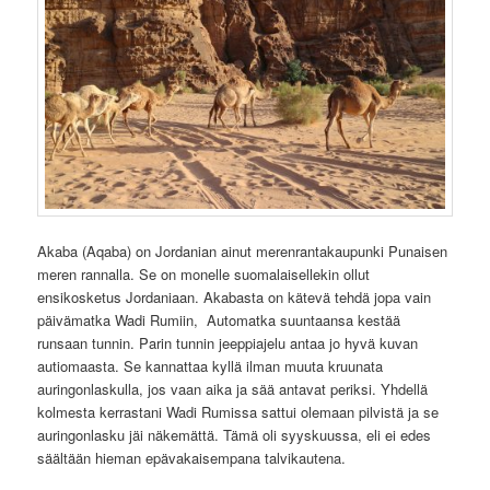
Akaba (Aqaba) on Jordanian ainut merenrantakaupunki Punaisen
meren rannalla. Se on monelle suomalaisellekin ollut
ensikosketus Jordaniaan. Akabasta on kätevä tehdä jopa vain
päivämatka Wadi Rumiin, Automatka suuntaansa kestää
runsaan tunnin. Parin tunnin jeeppiajelu antaa jo hyvä kuvan
autiomaasta. Se kannattaa kyllä ilman muuta kruunata
auringonlaskulla, jos vaan aika ja sää antavat periksi. Yhdellä
kolmesta kerrastani Wadi Rumissa sattui olemaan pilvistä ja se
auringonlasku jäi näkemättä. Tämä oli syyskuussa, eli ei edes
säältään hieman epävakaisempana talvikautena.