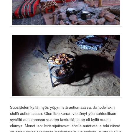
Suosittelen kyllä myös yöpymistä autiomaassa. Ja todellakin
siellä autiomaassa. Olen itse kerran viettänyt yön suhteellisen
syvällä autiomaassa vuorten keskellä, ja se oli kyllä suurin
elämys. Monet isot leirit sijaitsevat lähellä autotietä ja toki niissä
on sitten myös enemmän moderneja mukavuuksia. Mutta yksikin