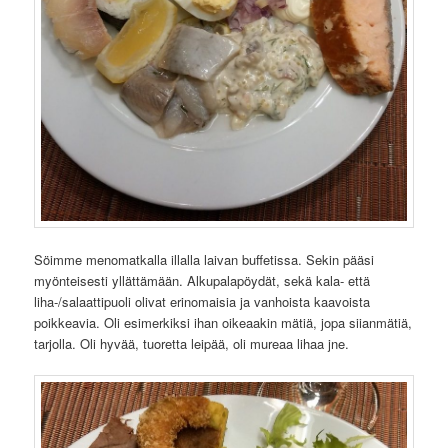
Söimme menomatkalla illalla laivan buffetissa. Sekin pääsi
myönteisesti yllättämään. Alkupalapöydät, sekä kala- että
liha-/salaattipuoli olivat erinomaisia ja vanhoista kaavoista
poikkeavia. Oli esimerkiksi ihan oikeaakin mätiä, jopa siianmätiä,
tarjolla. Oli hyvää, tuoretta leipää, oli mureaa lihaa jne.