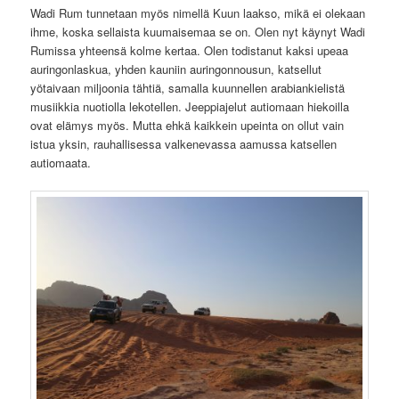
Wadi Rum tunnetaan myös nimellä Kuun laakso, mikä ei olekaan
ihme, koska sellaista kuumaisemaa se on. Olen nyt käynyt Wadi
Rumissa yhteensä kolme kertaa. Olen todistanut kaksi upeaa
auringonlaskua, yhden kauniin auringonnousun, katsellut
yötaivaan miljoonia tähtiä, samalla kuunnellen arabiankielistä
musiikkia nuotiolla lekotellen. Jeeppiajelut autiomaan hiekoilla
ovat elämys myös. Mutta ehkä kaikkein upeinta on ollut vain
istua yksin, rauhallisessa valkenevassa aamussa katsellen
autiomaata.