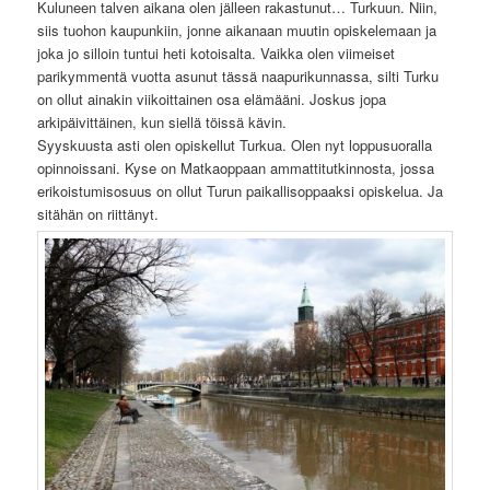
Kuluneen talven aikana olen jälleen rakastunut… Turkuun. Niin,
siis tuohon kaupunkiin, jonne aikanaan muutin opiskelemaan ja
joka jo silloin tuntui heti kotoisalta. Vaikka olen viimeiset
parikymmentä vuotta asunut tässä naapurikunnassa, silti Turku
on ollut ainakin viikoittainen osa elämääni. Joskus jopa
arkipäivittäinen, kun siellä töissä kävin.
Syyskuusta asti olen opiskellut Turkua. Olen nyt loppusuoralla
opinnoissani. Kyse on Matkaoppaan ammattitutkinnosta, jossa
erikoistumisosuus on ollut Turun paikallisoppaaksi opiskelua. Ja
sitähän on riittänyt.