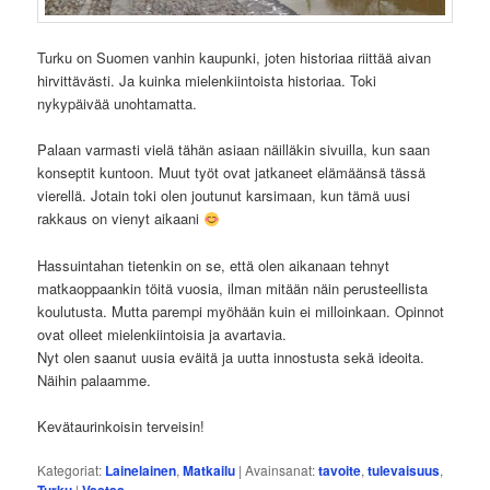
Turku on Suomen vanhin kaupunki, joten historiaa riittää aivan
hirvittävästi. Ja kuinka mielenkiintoista historiaa. Toki
nykypäivää unohtamatta.
Palaan varmasti vielä tähän asiaan näilläkin sivuilla, kun saan
konseptit kuntoon. Muut työt ovat jatkaneet elämäänsä tässä
vierellä. Jotain toki olen joutunut karsimaan, kun tämä uusi
rakkaus on vienyt aikaani
Hassuintahan tietenkin on se, että olen aikanaan tehnyt
matkaoppaankin töitä vuosia, ilman mitään näin perusteellista
koulutusta. Mutta parempi myöhään kuin ei milloinkaan. Opinnot
ovat olleet mielenkiintoisia ja avartavia.
Nyt olen saanut uusia eväitä ja uutta innostusta sekä ideoita.
Näihin palaamme.
Kevätaurinkoisin terveisin!
Kategoriat:
Lainelainen
,
Matkailu
|
Avainsanat:
tavoite
,
tulevaisuus
,
Turku
|
Vastaa