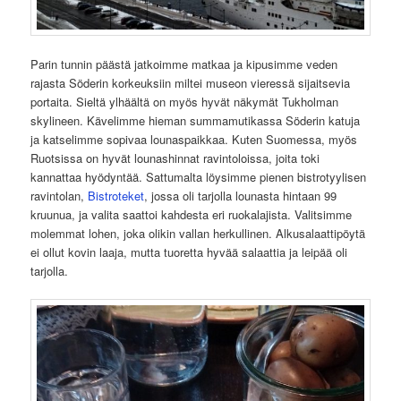
Parin tunnin päästä jatkoimme matkaa ja kipusimme veden
rajasta Söderin korkeuksiin miltei museon vieressä sijaitsevia
portaita. Sieltä ylhäältä on myös hyvät näkymät Tukholman
skylineen. Kävelimme hieman summamutikassa Söderin katuja
ja katselimme sopivaa lounaspaikkaa. Kuten Suomessa, myös
Ruotsissa on hyvät lounashinnat ravintoloissa, joita toki
kannattaa hyödyntää. Sattumalta löysimme pienen bistrotyylisen
ravintolan,
Bistroteket
, jossa oli tarjolla lounasta hintaan 99
kruunua, ja valita saattoi kahdesta eri ruokalajista. Valitsimme
molemmat lohen, joka olikin vallan herkullinen. Alkusalaattipöytä
ei ollut kovin laaja, mutta tuoretta hyvää salaattia ja leipää oli
tarjolla.