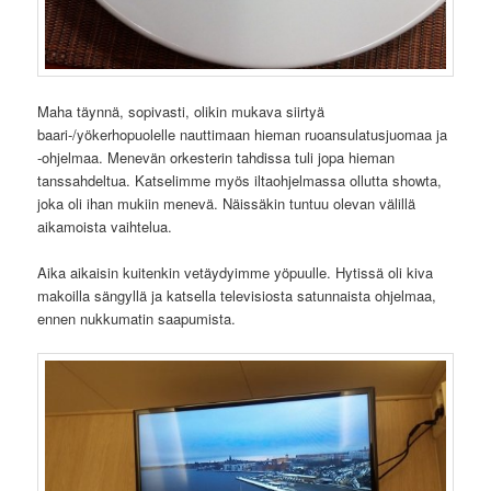
Maha täynnä, sopivasti, olikin mukava siirtyä
baari-/yökerhopuolelle nauttimaan hieman ruoansulatusjuomaa ja
-ohjelmaa. Menevän orkesterin tahdissa tuli jopa hieman
tanssahdeltua. Katselimme myös iltaohjelmassa ollutta showta,
joka oli ihan mukiin menevä. Näissäkin tuntuu olevan välillä
aikamoista vaihtelua.
Aika aikaisin kuitenkin vetäydyimme yöpuulle. Hytissä oli kiva
makoilla sängyllä ja katsella televisiosta satunnaista ohjelmaa,
ennen nukkumatin saapumista.