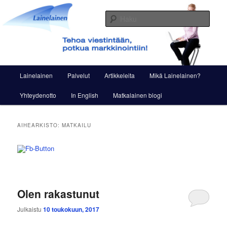
Siirry
Siirry
Viestintää ja markkinointia
sisältöön
toissijaiseen
Haku
sisältöön
Lainelainen
Päävalikko
Lainelainen
Palvelut
Artikkeleita
Mikä Lainelainen?
Yhteydenotto
In English
Matkalainen blogi
AIHEARKISTO:
MATKAILU
Olen rakastunut
Julkaistu
10 toukokuun, 2017