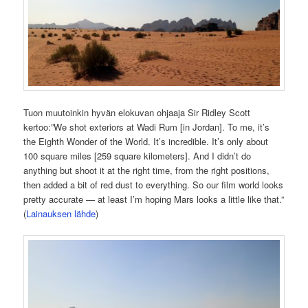
Tuon muutoinkin hyvän elokuvan ohjaaja Sir Ridley Scott
kertoo:”We shot exteriors at Wadi Rum [in Jordan]. To me, it’s
the Eighth Wonder of the World. It’s incredible. It’s only about
100 square miles [259 square kilometers]. And I didn’t do
anything but shoot it at the right time, from the right positions,
then added a bit of red dust to everything. So our film world looks
pretty accurate — at least I’m hoping Mars looks a little like that.”
(
Lainauksen lähde
)