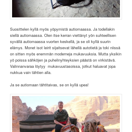
Suosittelen kyllä myös yöpymistä autiomaassa. Ja todellakin
siellä autiomaassa. Olen itse kerran viettänyt yön suhteellisen
syvällä autiomaassa vuorten keskellä, ja se oli kyllä suurin
elämys. Monet isot leirit sijaitsevat lähellä autotietä ja toki niissä
on sitten myös enemmän moderneja mukavuuksia. Mutta yksikin
yö poissa sähköjen ja puhelinyhteyksien päästä on virkistävä.
Valinnanvaraa löytyy mukavuustasoissa, jotkut haluavat jopa
nukkua vain tähtien alla.
Ja se autiomaan tähtitaivas, se on kyllä upea!