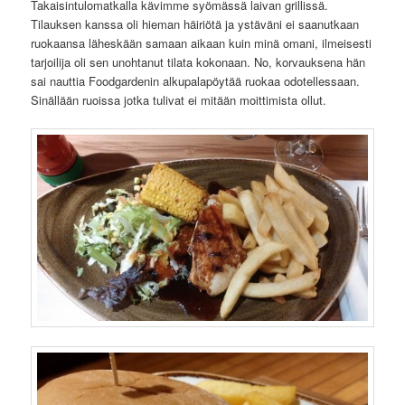
Takaisintulomatkalla kävimme syömässä laivan grillissä.
Tilauksen kanssa oli hieman häiriötä ja ystäväni ei saanutkaan
ruokaansa läheskään samaan aikaan kuin minä omani, ilmeisesti
tarjoilija oli sen unohtanut tilata kokonaan. No, korvauksena hän
sai nauttia Foodgardenin alkupalapöytää ruokaa odotellessaan.
Sinällään ruoissa jotka tulivat ei mitään moittimista ollut.