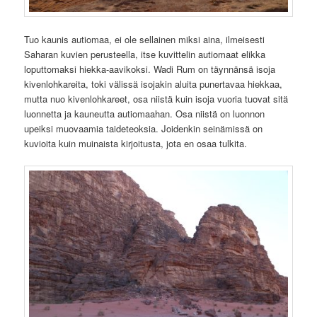
Tuo kaunis autiomaa, ei ole sellainen miksi aina, ilmeisesti
Saharan kuvien perusteella, itse kuvittelin autiomaat elikka
loputtomaksi hiekka-aavikoksi. Wadi Rum on täynnänsä isoja
kivenlohkareita, toki välissä isojakin aluita punertavaa hiekkaa,
mutta nuo kivenlohkareet, osa niistä kuin isoja vuoria tuovat sitä
luonnetta ja kauneutta autiomaahan. Osa niistä on luonnon
upeiksi muovaamia taideteoksia. Joidenkin seinämissä on
kuvioita kuin muinaista kirjoitusta, jota en osaa tulkita.