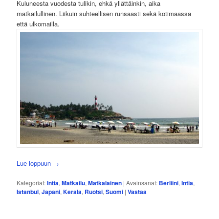
Kuluneesta vuodesta tulikin, ehkä yllättäinkin, aika
matkailullinen. Liikuin suhteellisen runsaasti sekä kotimaassa
että ulkomailla.
Lue loppuun
→
Kategoriat:
Intia
,
Matkailu
,
Matkalainen
|
Avainsanat:
Berliini
,
Intia
,
Istanbul
,
Japani
,
Kerala
,
Ruotsi
,
Suomi
|
Vastaa