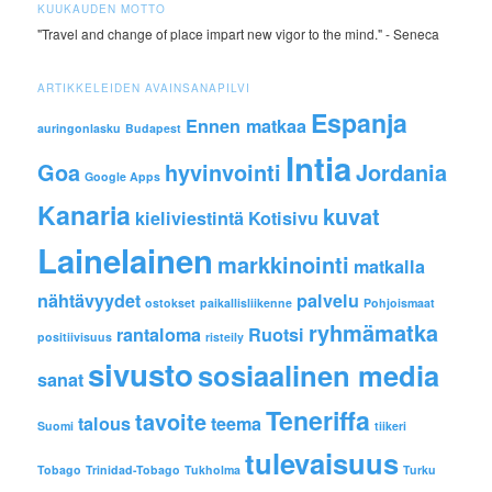
KUUKAUDEN MOTTO
"Travel and change of place impart new vigor to the mind." - Seneca
ARTIKKELEIDEN AVAINSANAPILVI
Espanja
Ennen matkaa
auringonlasku
Budapest
Intia
Goa
hyvinvointi
Jordania
Google Apps
Kanaria
kuvat
kieliviestintä
Kotisivu
Lainelainen
markkinointi
matkalla
nähtävyydet
palvelu
ostokset
paikallisliikenne
Pohjoismaat
ryhmämatka
rantaloma
Ruotsi
positiivisuus
risteily
sivusto
sosiaalinen media
sanat
Teneriffa
tavoite
talous
teema
Suomi
tiikeri
tulevaisuus
Tobago
Trinidad-Tobago
Tukholma
Turku