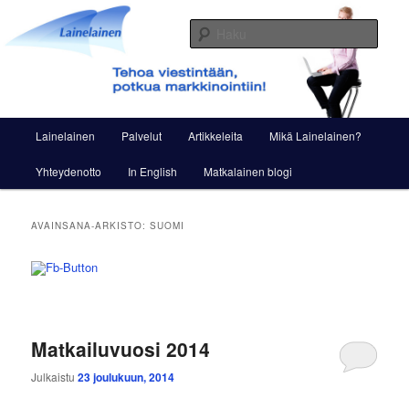
Siirry
Siirry
Viestintää ja markkinointia
sisältöön
toissijaiseen
Haku
sisältöön
Lainelainen
Päävalikko
Lainelainen
Palvelut
Artikkeleita
Mikä Lainelainen?
Yhteydenotto
In English
Matkalainen blogi
AVAINSANA-ARKISTO:
SUOMI
Matkailuvuosi 2014
Julkaistu
23 joulukuun, 2014