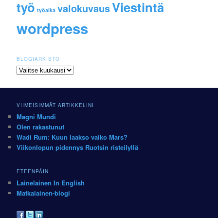
työ
Viestintä
valokuvaus
työaika
wordpress
BLOGIARKISTO
Blogiarkisto
VIIMEISIMMÄT ARTIKKELINI
Magni Mundi
Olen rakastunut
Wadi Rum: Kuun laakso vaiko Mars?
Viikonlopun pidennys Ruotsin risteilyllä
ETEENPÄIN
Lainelainen In English
Matkalainen-blogi