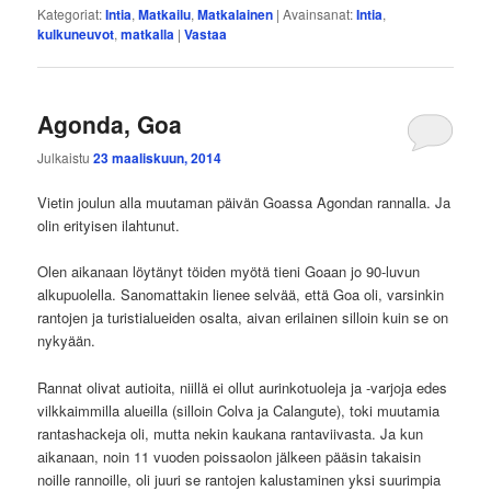
Kategoriat:
Intia
,
Matkailu
,
Matkalainen
|
Avainsanat:
Intia
,
kulkuneuvot
,
matkalla
|
Vastaa
Agonda, Goa
Julkaistu
23 maaliskuun, 2014
Vietin joulun alla muutaman päivän Goassa Agondan rannalla. Ja
olin erityisen ilahtunut.
Olen aikanaan löytänyt töiden myötä tieni Goaan jo 90-luvun
alkupuolella. Sanomattakin lienee selvää, että Goa oli, varsinkin
rantojen ja turistialueiden osalta, aivan erilainen silloin kuin se on
nykyään.
Rannat olivat autioita, niillä ei ollut aurinkotuoleja ja -varjoja edes
vilkkaimmilla alueilla (silloin Colva ja Calangute), toki muutamia
rantashackeja oli, mutta nekin kaukana rantaviivasta. Ja kun
aikanaan, noin 11 vuoden poissaolon jälkeen pääsin takaisin
noille rannoille, oli juuri se rantojen kalustaminen yksi suurimpia