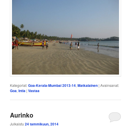
Kategoriat:
Goa-Kerala-Mumbai 2013-14
,
Matkalainen
|
Avainsanat:
Goa
,
Intia
|
Vastaa
Aurinko
Julkaistu
24 tammikuun, 2014