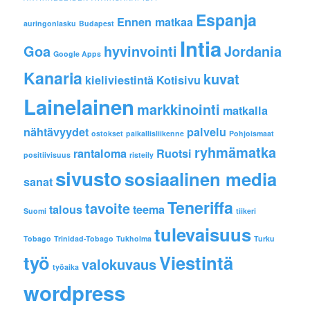
Espanja
Ennen matkaa
auringonlasku
Budapest
Intia
Goa
hyvinvointi
Jordania
Google Apps
Kanaria
kuvat
kieliviestintä
Kotisivu
Lainelainen
markkinointi
matkalla
nähtävyydet
palvelu
ostokset
paikallisliikenne
Pohjoismaat
ryhmämatka
rantaloma
Ruotsi
positiivisuus
risteily
sivusto
sosiaalinen media
sanat
Teneriffa
tavoite
talous
teema
Suomi
tiikeri
tulevaisuus
Tobago
Trinidad-Tobago
Tukholma
Turku
työ
Viestintä
valokuvaus
työaika
wordpress