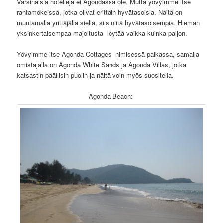
Varsinaisia hotelleja ei Agondassa ole. Mutta yövyimme itse
rantamökeissä, jotka olivat erittäin hyvätasoisia. Näitä on
muutamalla yrittäjällä siellä, siis niitä hyvätasoisempia. Hieman
yksinkertaisempaa majoitusta löytää vaikka kuinka paljon.
Yövyimme itse Agonda Cottages -nimisessä paikassa, samalla
omistajalla on Agonda White Sands ja Agonda Villas, jotka
katsastin päällisin puolin ja näitä voin myös suositella.
Agonda Beach: