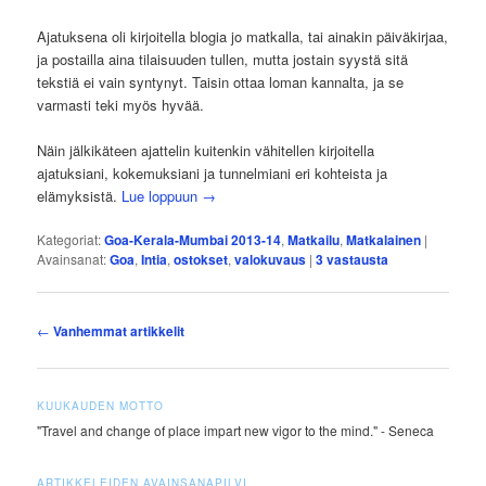
Ajatuksena oli kirjoitella blogia jo matkalla, tai ainakin päiväkirjaa,
ja postailla aina tilaisuuden tullen, mutta jostain syystä sitä
tekstiä ei vain syntynyt. Taisin ottaa loman kannalta, ja se
varmasti teki myös hyvää.
Näin jälkikäteen ajattelin kuitenkin vähitellen kirjoitella
ajatuksiani, kokemuksiani ja tunnelmiani eri kohteista ja
elämyksistä.
Lue loppuun
→
Kategoriat:
Goa-Kerala-Mumbai 2013-14
,
Matkailu
,
Matkalainen
|
Avainsanat:
Goa
,
Intia
,
ostokset
,
valokuvaus
|
3
vastausta
Artikkelien
←
Vanhemmat artikkelit
selaus
KUUKAUDEN MOTTO
"Travel and change of place impart new vigor to the mind." - Seneca
ARTIKKELEIDEN AVAINSANAPILVI