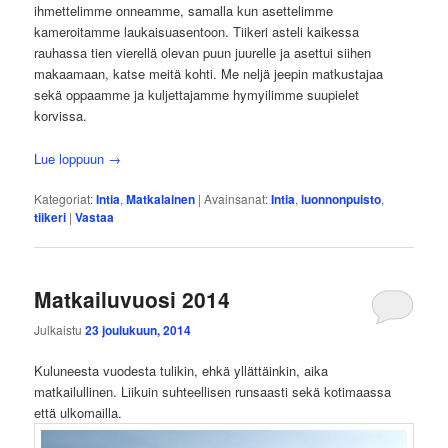
ihmettelimme onneamme, samalla kun asettelimme
kameroitamme laukaisuasentoon. Tiikeri asteli kaikessa
rauhassa tien vierellä olevan puun juurelle ja asettui siihen
makaamaan, katse meitä kohti. Me neljä jeepin matkustajaa
sekä oppaamme ja kuljettajamme hymyilimme suupielet
korvissa.
Lue loppuun
→
Kategoriat:
Intia
,
Matkalainen
|
Avainsanat:
Intia
,
luonnonpuisto
,
tiikeri
|
Vastaa
Matkailuvuosi 2014
Julkaistu
23 joulukuun, 2014
Kuluneesta vuodesta tulikin, ehkä yllättäinkin, aika
matkailullinen. Liikuin suhteellisen runsaasti sekä kotimaassa
että ulkomailla.