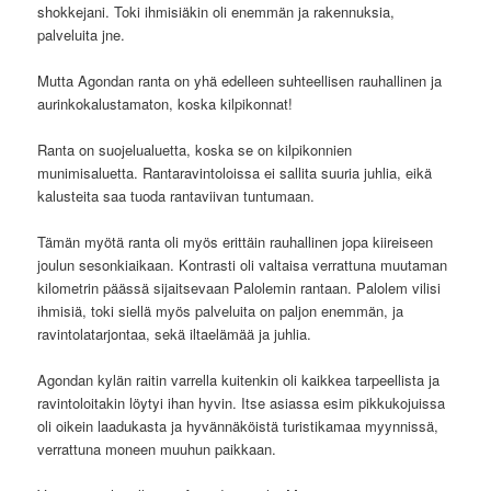
shokkejani. Toki ihmisiäkin oli enemmän ja rakennuksia,
palveluita jne.
Mutta Agondan ranta on yhä edelleen suhteellisen rauhallinen ja
aurinkokalustamaton, koska kilpikonnat!
Ranta on suojelualuetta, koska se on kilpikonnien
munimisaluetta. Rantaravintoloissa ei sallita suuria juhlia, eikä
kalusteita saa tuoda rantaviivan tuntumaan.
Tämän myötä ranta oli myös erittäin rauhallinen jopa kiireiseen
joulun sesonkiaikaan. Kontrasti oli valtaisa verrattuna muutaman
kilometrin päässä sijaitsevaan Palolemin rantaan. Palolem vilisi
ihmisiä, toki siellä myös palveluita on paljon enemmän, ja
ravintolatarjontaa, sekä iltaelämää ja juhlia.
Agondan kylän raitin varrella kuitenkin oli kaikkea tarpeellista ja
ravintoloitakin löytyi ihan hyvin. Itse asiassa esim pikkukojuissa
oli oikein laadukasta ja hyvännäköistä turistikamaa myynnissä,
verrattuna moneen muuhun paikkaan.