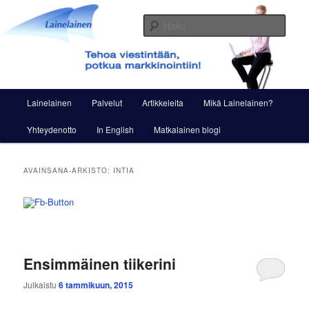
Siirry
Siirry
Viestintää ja markkinointia
sisältöön
toissijaiseen
Haku
sisältöön
Lainelainen
Päävalikko
Lainelainen
Palvelut
Artikkeleita
Mikä Lainelainen?
Yhteydenotto
In English
Matkalainen blogi
AVAINSANA-ARKISTO:
INTIA
Ensimmäinen tiikerini
Julkaistu
6 tammikuun, 2015