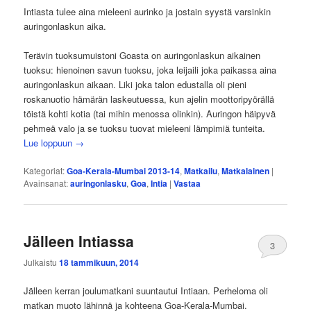
Intiasta tulee aina mieleeni aurinko ja jostain syystä varsinkin
auringonlaskun aika.
Terävin tuoksumuistoni Goasta on auringonlaskun aikainen
tuoksu: hienoinen savun tuoksu, joka leijaili joka paikassa aina
auringonlaskun aikaan. Liki joka talon edustalla oli pieni
roskanuotio hämärän laskeutuessa, kun ajelin moottoripyörällä
töistä kohti kotia (tai mihin menossa olinkin). Auringon häipyvä
pehmeä valo ja se tuoksu tuovat mieleeni lämpimiä tunteita.
Lue loppuun
→
Kategoriat:
Goa-Kerala-Mumbai 2013-14
,
Matkailu
,
Matkalainen
|
Avainsanat:
auringonlasku
,
Goa
,
Intia
|
Vastaa
Jälleen Intiassa
3
Julkaistu
18 tammikuun, 2014
Jälleen kerran joulumatkani suuntautui Intiaan. Perheloma oli
matkan muoto lähinnä ja kohteena Goa-Kerala-Mumbai.