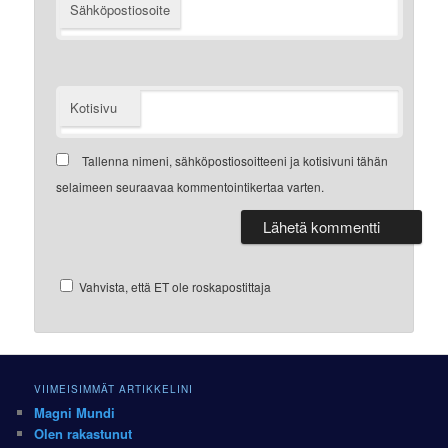
Sähköpostiosoite
Kotisivu
Tallenna nimeni, sähköpostiosoitteeni ja kotisivuni tähän
selaimeen seuraavaa kommentointikertaa varten.
Vahvista, että ET ole roskapostittaja
VIIMEISIMMÄT ARTIKKELINI
Magni Mundi
Olen rakastunut