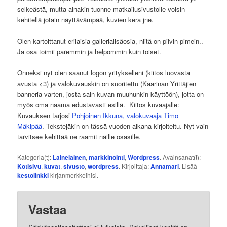
selkeästä, mutta ainakin tuonne matkailusivustolle voisin
kehitellä jotain näyttävämpää, kuvien kera jne.
Olen kartoittanut erilaisia gallerialisäosia, niitä on pilvin pimein..
Ja osa toimii paremmin ja helpommin kuin toiset.
Onneksi nyt olen saanut logon yritykselleni (kiitos luovasta
avusta <3) ja valokuvauskin on suoritettu (Kaarinan Yrittäjien
banneria varten, josta sain kuvan muuhunkin käyttöön), jotta on
myös oma naama edustavasti esillä. Kiitos kuvaajalle:
Kuvauksen tarjosi
Pohjoinen Ikkuna, valokuvaaja Timo
Mäkipää
. Tekstejäkin on tässä vuoden aikana kirjoiteltu. Nyt vain
tarvitsee kehittää ne raamit näille osasille.
Kategoria(t):
Lainelainen
,
markkinointi
,
Wordpress
. Avainsanat(t):
Kotisivu
,
kuvat
,
sivusto
,
wordpress
. Kirjoittaja:
Annamari
. Lisää
kestolinkki
kirjanmerkkeihisi.
Vastaa