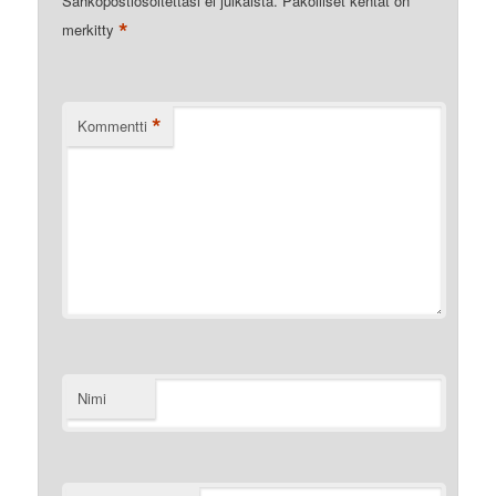
Sähköpostiosoitettasi ei julkaista.
Pakolliset kentät on
*
merkitty
*
Kommentti
Nimi