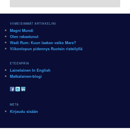
VIIMEISIMMÄT ARTIKKELINI
Magni Mundi
Olen rakastunut
Wadi Rum: Kuun laakso vaiko Mars?
Viikonlopun pidennys Ruotsin risteilyllä
ETEENPÄIN
Lainelainen In English
Matkalainen-blogi
META
Kirjaudu sisään