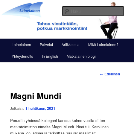
Siirry
Viestintää ja markkinointia
sisältöön
Haku
Lainelainen
Päävalikko
Lainelainen
Palvelut
Artikkeleita
Mikä Lainelainen?
Yhteydenotto
In English
Matkalainen blogi
Artikkelien
←
Edellinen
selaus
Magni Mundi
Julkaistu
1 huhtikuun, 2021
Perustin yhdessä kollegani kanssa kolme vuotta sitten
matkatoimiston nimeltä Magni Mundi. Nimi tuli Karoliinan
mukana, on latinaa ja tarkoittaa ”suuret maailmat”.