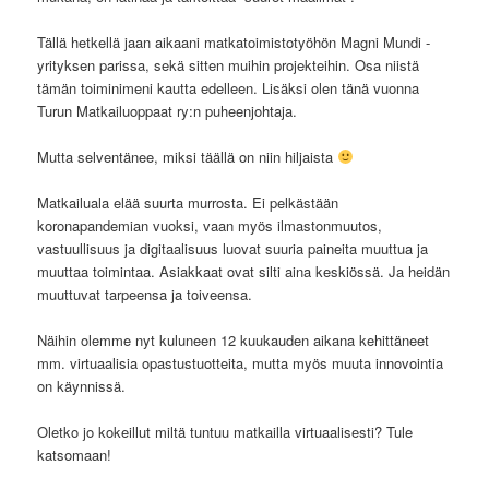
Tällä hetkellä jaan aikaani matkatoimistotyöhön Magni Mundi -
yrityksen parissa, sekä sitten muihin projekteihin. Osa niistä
tämän toiminimeni kautta edelleen. Lisäksi olen tänä vuonna
Turun Matkailuoppaat ry:n puheenjohtaja.
Mutta selventänee, miksi täällä on niin hiljaista
Matkailuala elää suurta murrosta. Ei pelkästään
koronapandemian vuoksi, vaan myös ilmastonmuutos,
vastuullisuus ja digitaalisuus luovat suuria paineita muuttua ja
muuttaa toimintaa. Asiakkaat ovat silti aina keskiössä. Ja heidän
muuttuvat tarpeensa ja toiveensa.
Näihin olemme nyt kuluneen 12 kuukauden aikana kehittäneet
mm. virtuaalisia opastustuotteita, mutta myös muuta innovointia
on käynnissä.
Oletko jo kokeillut miltä tuntuu matkailla virtuaalisesti? Tule
katsomaan!