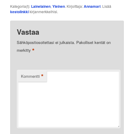
Kategoria(t):
Lainelainen
,
Yleinen
. Kirjoittaja:
Annamari
. Lisää
kestolinkki
kirjanmerkkeihisi.
Vastaa
Sähköpostiosoitettasi ei julkaista.
Pakolliset kentät on
*
merkitty
*
Kommentti