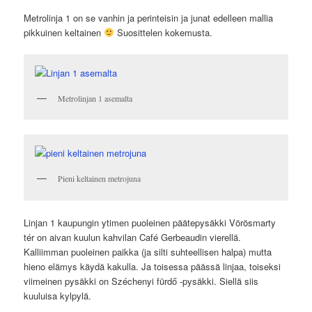
Metrolinja 1 on se vanhin ja perinteisin ja junat edelleen mallia
pikkuinen keltainen
Suosittelen kokemusta.
Metrolinjan 1 asemalta
Pieni keltainen metrojuna
Linjan 1 kaupungin ytimen puoleinen päätepysäkki Vörösmarty
tér on aivan kuulun kahvilan Café Gerbeaudin vierellä.
Kalliimman puoleinen paikka (ja silti suhteellisen halpa) mutta
hieno elämys käydä kakulla. Ja toisessa päässä linjaa, toiseksi
viimeinen pysäkki on Széchenyi fürdő -pysäkki. Siellä siis
kuuluisa kylpylä.