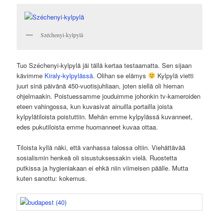
Széchenyi-kylpylä
Tuo Széchenyi-kylpylä jäi tällä kertaa testaamatta. Sen sijaan
kävimme
Kiraly-kylpylässä
. Olihan se elämys
Kylpylä vietti
juuri sinä päivänä 450-vuotisjuhliaan, joten siellä oli hieman
ohjelmaakin. Poistuessamme jouduimme johonkin tv-kameroiden
eteen vahingossa, kun kuvasivat ainuilla portailla joista
kylpylätiloista poistuttiin. Mehän emme kylpylässä kuvanneet,
edes pukutiloista emme huomanneet kuvaa ottaa.
Tiloista kyllä näki, että vanhassa talossa oltiin. Viehättävää
sosialismin henkeä oli sisustuksessakin vielä. Ruostetta
putkissa ja hygieniakaan ei ehkä niin viimeisen päälle. Mutta
kuten sanottu: kokemus.