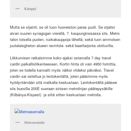
Kämppä
Mutta se sijainti, se oli tuon huoneiston paras puoli. Se sijaitsi
aivan suuren synagogan vierellä, 7. kaupunginosassa siis. Metro
talon toisella puolen, ruokakauppoja lähellä, sekä tuon ammoisen
juutalaisgheton alueen ravintola- sekä baaritarjonta ulottuvilla.
Liikkumisen ratkaisimme koko ajaksi ostamalla 7 day travel
cardin paikallisliikenteeseen. Kortin hinta oli vain 4950 forinttia,
joten se todella kannatti myös näiksi viideksi päiväksi. Travel
cardin sai ostettua jo lentokentältä, joten pääsimme myös
hyödyntämään sitä matkalla keskustaan. Lentokentältä pääsee
siis bussilla 200E suoraan sinisen metrolinjan päätepysäkille
(Kőbánya-Kispest) ja siitä sitten keskustaan metrolla.
Metroasemalla