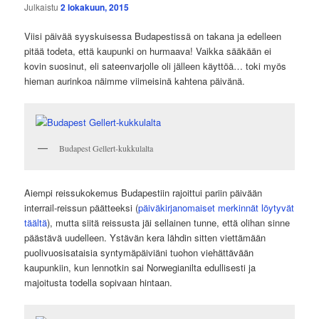
Julkaistu
2 lokakuun, 2015
Viisi päivää syyskuisessa Budapestissä on takana ja edelleen
pitää todeta, että kaupunki on hurmaava! Vaikka sääkään ei
kovin suosinut, eli sateenvarjolle oli jälleen käyttöä… toki myös
hieman aurinkoa näimme viimeisinä kahtena päivänä.
Budapest Gellert-kukkulalta
Aiempi reissukokemus Budapestiin rajoittui pariin päivään
interrail-reissun päätteeksi (
päiväkirjanomaiset merkinnät löytyvät
täältä
), mutta siitä reissusta jäi sellainen tunne, että olihan sinne
päästävä uudelleen. Ystävän kera lähdin sitten viettämään
puolivuosisataisia syntymäpäiviäni tuohon viehättävään
kaupunkiin, kun lennotkin sai Norwegianilta edullisesti ja
majoitusta todella sopivaan hintaan.