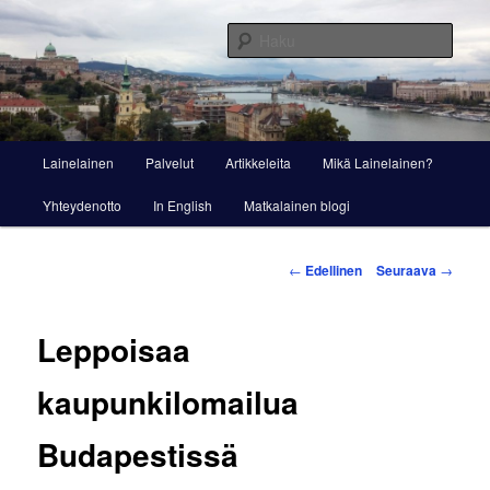
Siirry
Viestintää ja markkinointia
sisältöön
Haku
Lainelainen
Päävalikko
Lainelainen
Palvelut
Artikkeleita
Mikä Lainelainen?
Yhteydenotto
In English
Matkalainen blogi
Artikkelien
←
Edellinen
Seuraava
→
selaus
Leppoisaa
kaupunkilomailua
Budapestissä