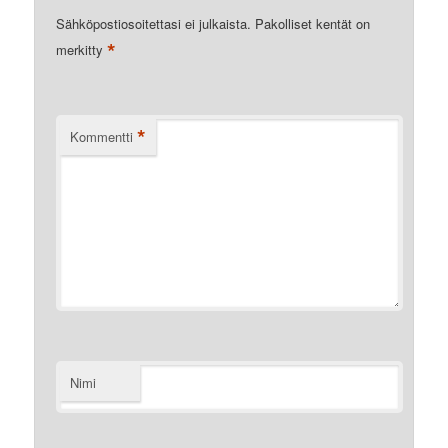
Sähköpostiosoitettasi ei julkaista.
Pakolliset kentät on
*
merkitty
*
Kommentti
Nimi