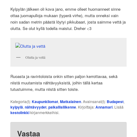
Kylpylän jälkeen oli kova jano, emme olleet huomanneet sinne
ottaa juomapulloja mukaan (typerä virhe), mutta onneksi vain
noin sadan metrin päästä löytyi pikkubaari, josta saimme vettä ja
olutta. Se olut kyllä todella maistui. Dreher <3
Olutta ja vettä
Ruoasta ja ravintoloista onkin sitten paljon kerrottavaa, sekä
niistä muutamista nähtävyyksistä, joihin tällä kertaa
tutustuimme, mutta niistä sitten toiste.
Kategoria(t):
Kaupunkilomat
,
Matkalainen
. Avainsanat(t):
Budapest
,
kylpylä
,
nähtävyydet
,
paikallisliikenne
. Kirjoittaja:
Annamari
. Lisää
kestolinkki
kirjanmerkkeihisi.
Vastaa