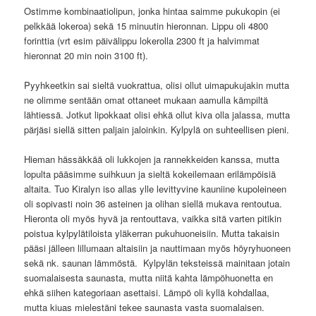
Ostimme kombinaatiolipun, jonka hintaa saimme pukukopin (ei
pelkkää lokeroa) sekä 15 minuutin hieronnan. Lippu oli 4800
forinttia (vrt esim päivälippu lokerolla 2300 ft ja halvimmat
hieronnat 20 min noin 3100 ft).
Pyyhkeetkin sai sieltä vuokrattua, olisi ollut uimapukujakin mutta
ne olimme sentään omat ottaneet mukaan aamulla kämpiltä
lähtiessä. Jotkut lipokkaat olisi ehkä ollut kiva olla jalassa, mutta
pärjäsi siellä sitten paljain jaloinkin. Kylpylä on suhteellisen pieni.
Hieman hässäkkää oli lukkojen ja rannekkeiden kanssa, mutta
lopulta pääsimme suihkuun ja sieltä kokeilemaan erilämpöisiä
altaita. Tuo Kiralyn iso allas ylle levittyvine kauniine kupoleineen
oli sopivasti noin 36 asteinen ja olihan siellä mukava rentoutua.
Hieronta oli myös hyvä ja rentouttava, vaikka sitä varten pitikin
poistua kylpylätiloista yläkerran pukuhuoneisiin. Mutta takaisin
pääsi jälleen lillumaan altaisiin ja nauttimaan myös höyryhuoneen
sekä nk. saunan lämmöstä. Kylpylän teksteissä mainitaan jotain
suomalaisesta saunasta, mutta niitä kahta lämpöhuonetta en
ehkä siihen kategoriaan asettaisi. Lämpö oli kyllä kohdallaa,
mutta kiuas mielestäni tekee saunasta vasta suomalaisen.