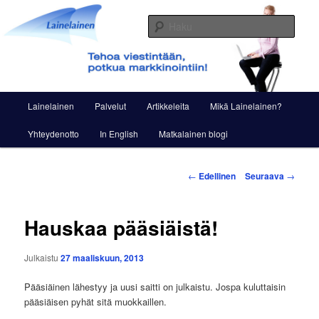
Siirry
Viestintää ja markkinointia
sisältöön
Haku
Lainelainen
Päävalikko
Lainelainen
Palvelut
Artikkeleita
Mikä Lainelainen?
Yhteydenotto
In English
Matkalainen blogi
Artikkelien
←
Edellinen
Seuraava
→
selaus
Hauskaa pääsiäistä!
Julkaistu
27 maaliskuun, 2013
Pääsiäinen lähestyy ja uusi saitti on julkaistu. Jospa kuluttaisin
pääsiäisen pyhät sitä muokkaillen.