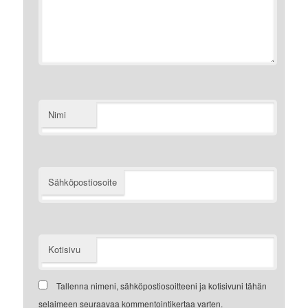
Nimi
Sähköpostiosoite
Kotisivu
Tallenna nimeni, sähköpostiosoitteeni ja kotisivuni tähän
selaimeen seuraavaa kommentointikertaa varten.