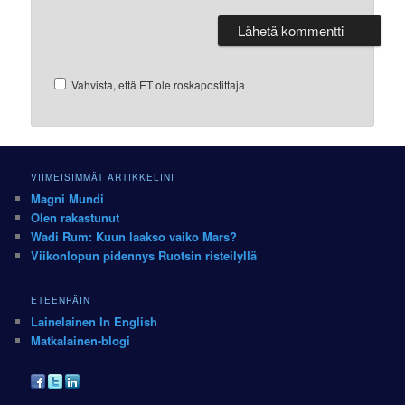
Vahvista, että ET ole roskapostittaja
VIIMEISIMMÄT ARTIKKELINI
Magni Mundi
Olen rakastunut
Wadi Rum: Kuun laakso vaiko Mars?
Viikonlopun pidennys Ruotsin risteilyllä
ETEENPÄIN
Lainelainen In English
Matkalainen-blogi