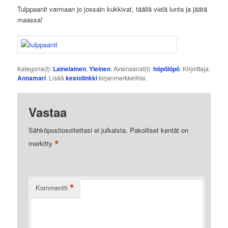
Tulppaanit varmaan jo jossain kukkivat, täällä vielä lunta ja jäätä
maassa!
Kategoria(t):
Lainelainen
,
Yleinen
. Avainsanat(t):
höpölöpö
. Kirjoittaja:
Annamari
. Lisää
kestolinkki
kirjanmerkkeihisi.
Vastaa
Sähköpostiosoitettasi ei julkaista.
Pakolliset kentät on
*
merkitty
*
Kommentti