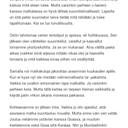
katsoa mitä eteen tulee. Mutta varsinkin perheen (=lasten)
kanssa matkatessa on hyvä lähteä suunnitelmallisesti. Lapsilla
on sitä paitsi suunnaton tarve tietää mitä tehdään ja tulee
tapahtumaan. Kai se luo turvallisuutta.
Ostin talvilomaa varten lentoliput jo ajoissa, eli huhtikuussa. Sen
jälkeen olen vähitellen suunnitellut, varaillut ja kaavaillut
lomamme yksityiskohtia. Ja se on mukavaa! Aina välillä paeta
arkea (vaikkei siinä arjessa mitään vikaa ole) ja haaveilla
lomasta ja mitä kaikkea kivaa siihen voi sisällyttää.
Samalla voi matkakuluja jaksottaa useamman kuukauden ajalle.
Kun ei kyse nyt ole mistään valmismatkasta tai -paketista.
Vaikka ne ovatkin erinomainen tapa matkailla. Ja varsinkin
perheen kera. Mutta tällä kertaa on tarpeen hieman seikkailla ja
käydä parin viikon aikana monessa paikassa.
Kohteenamme on jälleen Intia. Vaikka jo olin ajatellut, että
seuraava matka suuntautuu muualle. Mutta sinne vain veri vetää.
Joulua vietämme ystävien kanssa Goassa, ja muutoin
kiertelemme sekä Goaa että Keralaa. Niin ja Mumbaihinkin