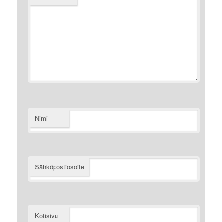
Nimi
Sähköpostiosoite
Kotisivu