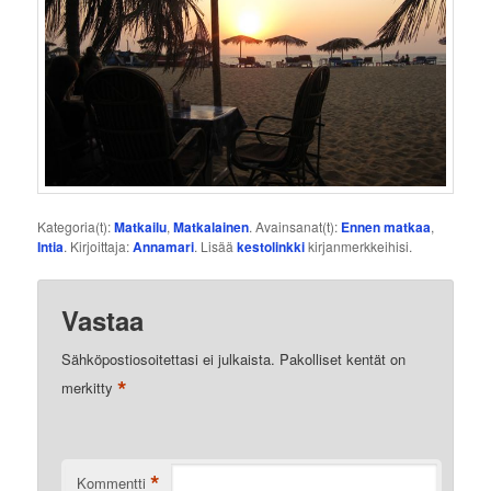
Kategoria(t):
Matkailu
,
Matkalainen
. Avainsanat(t):
Ennen matkaa
,
Intia
. Kirjoittaja:
Annamari
. Lisää
kestolinkki
kirjanmerkkeihisi.
Vastaa
Sähköpostiosoitettasi ei julkaista.
Pakolliset kentät on
*
merkitty
*
Kommentti