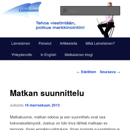
Siirry
Viestintää ja markkinointia
sisältöön
Haku
Lainelainen
Päävalikko
Lainelainen
Palvelut
Artikkeleita
Mikä Lainelainen?
Yhteydenotto
In English
Matkalainen blogi
Artikkelien
←
Edellinen
Seuraava
→
selaus
Matkan suunnittelu
Julkaistu
16 marraskuun, 2013
Matkakuume, matkan odotus ja sen suunnittelu ovat osa
kokonaiselämystä. Joskus on toki kiva lähteä matkaan ex
tempore, ilman ennakko-odotuksia, ilman isompia suunnitelmia ja