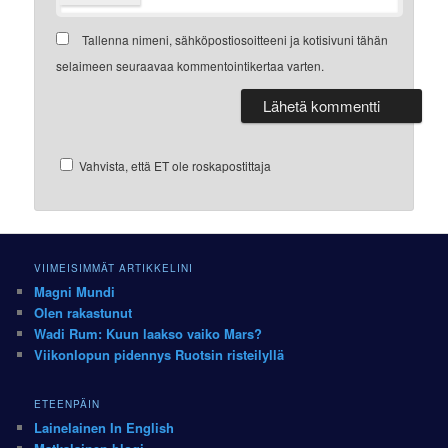
Tallenna nimeni, sähköpostiosoitteeni ja kotisivuni tähän
selaimeen seuraavaa kommentointikertaa varten.
Vahvista, että ET ole roskapostittaja
VIIMEISIMMÄT ARTIKKELINI
Magni Mundi
Olen rakastunut
Wadi Rum: Kuun laakso vaiko Mars?
Viikonlopun pidennys Ruotsin risteilyllä
ETEENPÄIN
Lainelainen In English