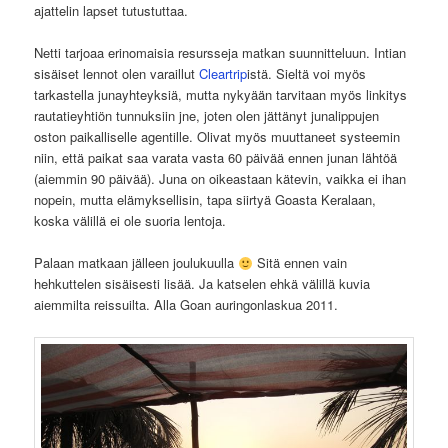
ajattelin lapset tutustuttaa.
Netti tarjoaa erinomaisia resursseja matkan suunnitteluun. Intian
sisäiset lennot olen varaillut
Cleartrip
istä. Sieltä voi myös
tarkastella junayhteyksiä, mutta nykyään tarvitaan myös linkitys
rautatieyhtiön tunnuksiin jne, joten olen jättänyt junalippujen
oston paikalliselle agentille. Olivat myös muuttaneet systeemin
niin, että paikat saa varata vasta 60 päivää ennen junan lähtöä
(aiemmin 90 päivää). Juna on oikeastaan kätevin, vaikka ei ihan
nopein, mutta elämyksellisin, tapa siirtyä Goasta Keralaan,
koska välillä ei ole suoria lentoja.
Palaan matkaan jälleen joulukuulla
Sitä ennen vain
hehkuttelen sisäisesti lisää. Ja katselen ehkä välillä kuvia
aiemmilta reissuilta. Alla Goan auringonlaskua 2011.