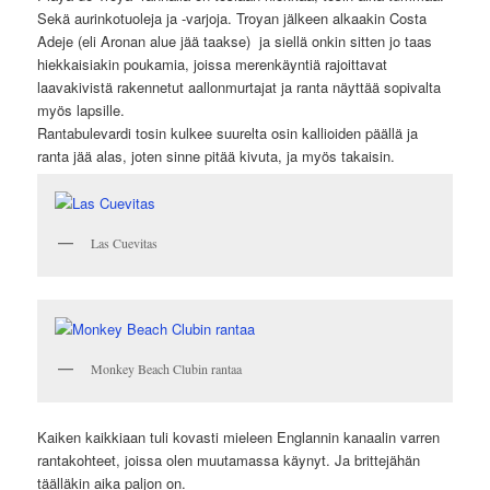
Sekä aurinkotuoleja ja -varjoja. Troyan jälkeen alkaakin Costa
Adeje (eli Aronan alue jää taakse) ja siellä onkin sitten jo taas
hiekkaisiakin poukamia, joissa merenkäyntiä rajoittavat
laavakivistä rakennetut aallonmurtajat ja ranta näyttää sopivalta
myös lapsille.
Rantabulevardi tosin kulkee suurelta osin kallioiden päällä ja
ranta jää alas, joten sinne pitää kivuta, ja myös takaisin.
Las Cuevitas
Monkey Beach Clubin rantaa
Kaiken kaikkiaan tuli kovasti mieleen Englannin kanaalin varren
rantakohteet, joissa olen muutamassa käynyt. Ja brittejähän
täälläkin aika paljon on.