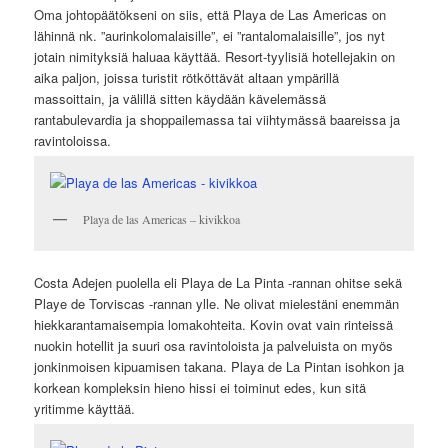
Oma johtopäätökseni on siis, että Playa de Las Americas on
lähinnä nk. ”aurinkolomalaisille”, ei ”rantalomalaisille”, jos nyt
jotain nimityksiä haluaa käyttää. Resort-tyylisiä hotellejakin on
aika paljon, joissa turistit rötköttävät altaan ympärillä
massoittain, ja välillä sitten käydään kävelemässä
rantabulevardia ja shoppailemassa tai viihtymässä baareissa ja
ravintoloissa.
Playa de las Americas – kivikkoa
Costa Adejen puolella eli Playa de La Pinta -rannan ohitse sekä
Playe de Torviscas -rannan ylle. Ne olivat mielestäni enemmän
hiekkarantamaisempia lomakohteita. Kovin ovat vain rinteissä
nuokin hotellit ja suuri osa ravintoloista ja palveluista on myös
jonkinmoisen kipuamisen takana. Playa de La Pintan isohkon ja
korkean kompleksin hieno hissi ei toiminut edes, kun sitä
yritimme käyttää.