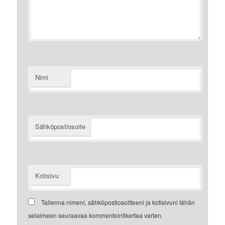
Nimi
Sähköpostiosoite
Kotisivu
Tallenna nimeni, sähköpostiosoitteeni ja kotisivuni tähän
selaimeen seuraavaa kommentointikertaa varten.