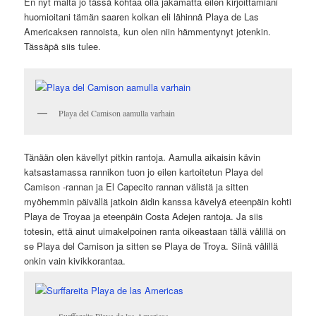
En nyt malta jo tässä kohtaa olla jakamatta eilen kirjoittamiani
huomioitani tämän saaren kolkan eli lähinnä Playa de Las
Americaksen rannoista, kun olen niin hämmentynyt jotenkin.
Tässäpä siis tulee.
Playa del Camison aamulla varhain
Tänään olen kävellyt pitkin rantoja. Aamulla aikaisin kävin
katsastamassa rannikon tuon jo eilen kartoitetun Playa del
Camison -rannan ja El Capecito rannan välistä ja sitten
myöhemmin päivällä jatkoin äidin kanssa kävelyä eteenpäin kohti
Playa de Troyaa ja eteenpäin Costa Adejen rantoja. Ja siis
totesin, että ainut uimakelpoinen ranta oikeastaan tällä välillä on
se Playa del Camison ja sitten se Playa de Troya. Siinä välillä
onkin vain kivikkorantaa.