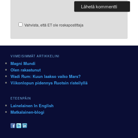
Vahvista, että ET ole roskapostittaja
VIIMEISIMMÄT ARTIKKELINI
Magni Mundi
Olen rakastunut
Wadi Rum: Kuun laakso vaiko Mars?
Viikonlopun pidennys Ruotsin risteilyllä
ETEENPÄIN
Lainelainen In English
Matkalainen-blogi