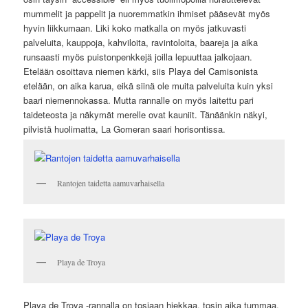
mummelit ja pappelit ja nuoremmatkin ihmiset pääsevät myös
hyvin liikkumaan. Liki koko matkalla on myös jatkuvasti
palveluita, kauppoja, kahviloita, ravintoloita, baareja ja aika
runsaasti myös puistonpenkkejä joilla lepuuttaa jalkojaan.
Etelään osoittava niemen kärki, siis Playa del Camisonista
etelään, on aika karua, eikä siinä ole muita palveluita kuin yksi
baari niemennokassa. Mutta rannalle on myös laitettu pari
taideteosta ja näkymät merelle ovat kauniit. Tänäänkin näkyi,
pilvistä huolimatta, La Gomeran saari horisontissa.
Rantojen taidetta aamuvarhaisella
Playa de Troya
Playa de Troya -rannalla on tosiaan hiekkaa, tosin aika tummaa.