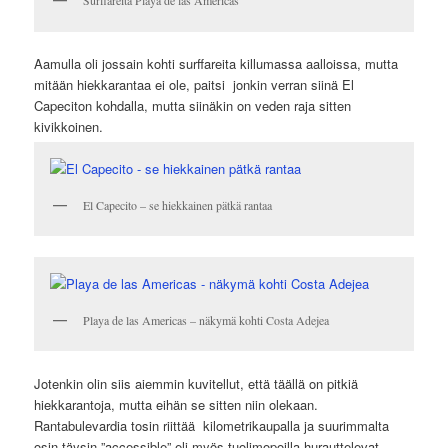
Surffareita Playa de las Americas
Aamulla oli jossain kohti surffareita killumassa aalloissa, mutta
mitään hiekkarantaa ei ole, paitsi jonkin verran siinä El
Capeciton kohdalla, mutta siinäkin on veden raja sitten
kivikkoinen.
El Capecito – se hiekkainen pätkä rantaa
Playa de las Americas – näkymä kohti Costa Adejea
Jotenkin olin siis aiemmin kuvitellut, että täällä on pitkiä
hiekkarantoja, mutta eihän se sitten niin olekaan.
Rantabulevardia tosin riittää kilometrikaupalla ja suurimmalta
osin täysin ”accessible” eli myös tuolimopoilla hurauttelevat