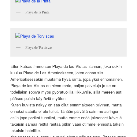
Playa de la Pinta
Playa de Torviscas
Eilen katsastimme sen Playa de las Vistas -rannan, joka sekin
kuuluu Playa de Las Americakseen, joten onhan siis
Americaksessakin muutama hyvä ranta, jopa yksi erinomainen.
Playa de las Vistas on hieno ranta, paljon palveluja ja se on
todellakin sopiva myös pyörätuolilla liikkuville, sillä mereen asti
pääsee puisia käytäviä myöten.
Kuten kuvista näkyy on sää ollut enimmäkseen pilvinen, mutta
onneksi sateita ei ole tullut. Tänään päivällä saimme auringon
esiin jopa pariksi tunniksi, mutta emme enää jaksaneet kävellä
takaisin samaa reittiä rantaa pitkin vaan otimme lennosta taksin
takaisin hotellille.
Nyt on taas uusi aamu ja aurinkohan tuolla paistaa. Pitänee ottaa