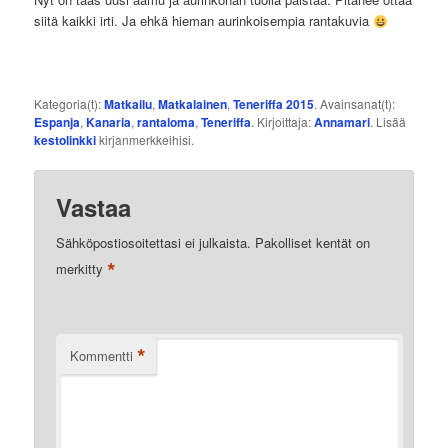
siitä kaikki irti. Ja ehkä hieman aurinkoisempia rantakuvia
Kategoria(t):
Matkailu
,
Matkalainen
,
Teneriffa 2015
. Avainsanat(t):
Espanja
,
Kanaria
,
rantaloma
,
Teneriffa
. Kirjoittaja:
Annamari
. Lisää
kestolinkki
kirjanmerkkeihisi.
Vastaa
Sähköpostiosoitettasi ei julkaista.
Pakolliset kentät on
*
merkitty
*
Kommentti