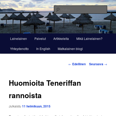
Siirry
Viestintää ja markkinointia
sisältöön
Haku
Lainelainen
Päävalikko
Lainelainen
Palvelut
Artikkeleita
Mikä Lainelainen?
Yhteydenotto
In English
Matkalainen blogi
Artikkelien
←
Edellinen
Seuraava
→
selaus
Huomioita Teneriffan
rannoista
Julkaistu
11 helmikuun, 2015