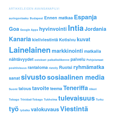
ARTIKKELEIDEN AVAINSANAPILVI
Espanja
Ennen matkaa
auringonlasku
Budapest
Intia
Goa
hyvinvointi
Jordania
Google Apps
Kanaria
kuvat
kieliviestintä
Kotisivu
Lainelainen
markkinointi
matkalla
nähtävyydet
palvelu
ostokset
paikallisliikenne
Pohjoismaat
ryhmämatka
rantaloma
Ruotsi
positiivisuus
risteily
sivusto
sosiaalinen media
sanat
Teneriffa
tavoite
talous
teema
Suomi
tiikeri
tulevaisuus
Tobago
Trinidad-Tobago
Tukholma
Turku
työ
Viestintä
valokuvaus
työaika