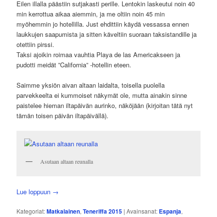
Eilen illalla päästiin sutjakasti perille. Lentokin laskeutui noin 40
min kerrottua aikaa aiemmin, ja me oltiin noin 45 min
myöhemmin jo hotellilla. Just ehdittiin käydä vessassa ennen
laukkujen saapumista ja sitten käveltiin suoraan taksistandille ja
otettiin pirssi.
Taksi ajoikin roimaa vauhtia Playa de las Americakseen ja
pudotti meidät ”California” -hotellin eteen.
Saimme yksiön aivan altaan laidalta, toisella puolella
parvekkeelta ei kummoiset näkymät ole, mutta ainakin sinne
paistelee hieman iltapäivän aurinko, näköjään (kirjoitan tätä nyt
tämän toisen päivän iltapäivällä).
Asutaan altaan reunalla
Lue loppuun
→
Kategoriat:
Matkalainen
,
Teneriffa 2015
|
Avainsanat:
Espanja
,