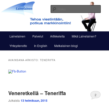
Siirry
Siirry
Viestintää ja markkinointia
sisältöön
toissijaiseen
Haku
sisältöön
Lainelainen
Päävalikko
Lainelainen
Palvelut
Artikkeleita
Mikä Lainelainen?
Yhteydenotto
In English
Matkalainen blogi
AVAINSANA-ARKISTO:
TENERIFFA
Veneretkellä – Teneriffa
2
Julkaistu
13 helmikuun, 2015