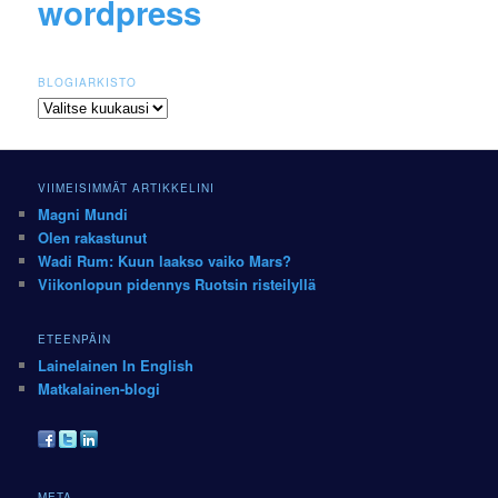
wordpress
BLOGIARKISTO
Blogiarkisto
VIIMEISIMMÄT ARTIKKELINI
Magni Mundi
Olen rakastunut
Wadi Rum: Kuun laakso vaiko Mars?
Viikonlopun pidennys Ruotsin risteilyllä
ETEENPÄIN
Lainelainen In English
Matkalainen-blogi
META