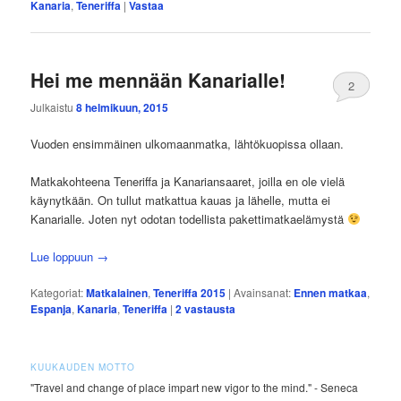
Kanaria
,
Teneriffa
|
Vastaa
Hei me mennään Kanarialle!
2
Julkaistu
8 helmikuun, 2015
Vuoden ensimmäinen ulkomaanmatka, lähtökuopissa ollaan.
Matkakohteena Teneriffa ja Kanariansaaret, joilla en ole vielä
käynytkään. On tullut matkattua kauas ja lähelle, mutta ei
Kanarialle. Joten nyt odotan todellista pakettimatkaelämystä
Lue loppuun
→
Kategoriat:
Matkalainen
,
Teneriffa 2015
|
Avainsanat:
Ennen matkaa
,
Espanja
,
Kanaria
,
Teneriffa
|
2
vastausta
KUUKAUDEN MOTTO
"Travel and change of place impart new vigor to the mind." - Seneca