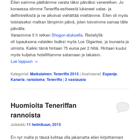
Eilen saimme päähämme varata täksi päiväksi veneretken. Jo
koneessa olimme Teneriffa-esitteestä lukeneet valas- ja
delfiiniretkistä ja ne alkoivat viehättää mieltämme. Eilen oli myös
toistaiseksi matkan lämpimin päivä, joten toivoimme samaa tälle
päivälle.
Varasimme 5 h retken
Shogun-aluksella
. Risteilyllä
oli lupauksena valaiden lisäksi myös Los Gigantes, ja lounasta ja
uimista. Kaikki tämä hintaan 75 euroa per 2 hlöä. Hintaan kuului
myös kuljetus hotelliltamme satamaan ja takaisin.
Lue loppuun
→
Kategoriat:
Matkalainen
,
Teneriffa 2015
|
Avainsanat:
Espanja
,
Kanaria
,
rantaloma
,
Teneriffa
|
2
vastausta
Huomioita Teneriffan
rannoista
Julkaistu
11 helmikuun, 2015
En nyt malta jo tässä kohtaa olla jakamatta eilen kirjoittamiani